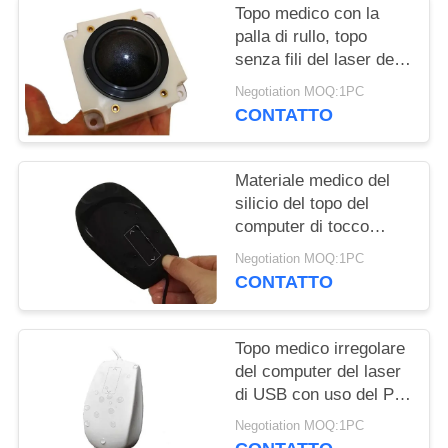
Topo medico con la
palla di rullo, topo
senza fili del laser del
computer del computer
Negotiation MOQ:1PC
per l'attrezzatura di
CONTATTO
ultrasuono
Materiale medico del
silicio del topo del
computer di tocco
robusto con la
Negotiation MOQ:1PC
sigillatura della
CONTATTO
copertura di USB
Topo medico irregolare
del computer del laser
di USB con uso del PC
dell'ospedale del rotolo
Negotiation MOQ:1PC
di tocco