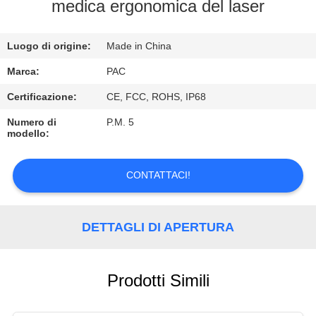
CONTROLLO
medica ergonomica del laser
DI
Luogo di origine:
Made in China
QUALITÀ
Marca:
PAC
CONTATTICI
Certificazione:
CE, FCC, ROHS, IP68
Numero di
P.M. 5
modello:
RICHIEDA
UNA
CONTATTACI!
CITAZIONE
DETTAGLI DI APERTURA
Prodotti Simili