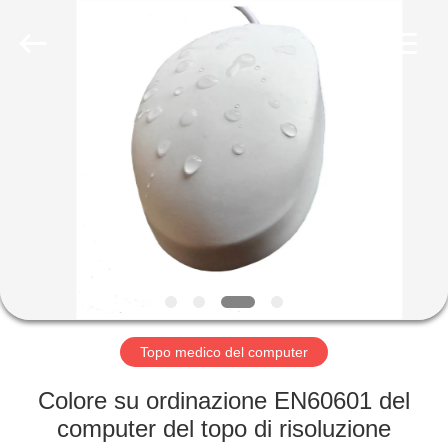
della
tastiera
fornitore.
Copyright
©
2020
-
2021
CASA
industrialkeyboardmouse.com.
All
Rights
Reserved.
PRODOTTI
CIRCA
NOI
GIRO
DELLA
Topo medico del computer
FABBRICA
Colore su ordinazione EN60601 del
computer del topo di risoluzione