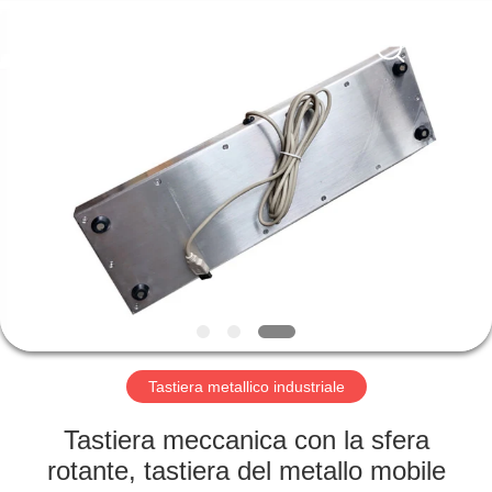
della
tastiera
fornitore.
Copyright
©
2020
-
2021
CASA
industrialkeyboardmouse.com.
All
Rights
Reserved.
PRODOTTI
CIRCA
NOI
GIRO
DELLA
Tastiera metallico industriale
FABBRICA
Tastiera meccanica con la sfera
rotante, tastiera del metallo mobile