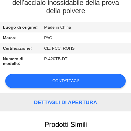
CONTROLLO
dell'acciaio inossidabile della prova
della polvere
DI
QUALITÀ
Luogo di origine:
Made in China
CONTATTICI
Marca:
PAC
Certificazione:
CE, FCC, ROHS
RICHIEDA
Numero di
P-420TB-DT
modello:
UNA
CITAZIONE
CONTATTACI!
DETTAGLI DI APERTURA
Prodotti Simili