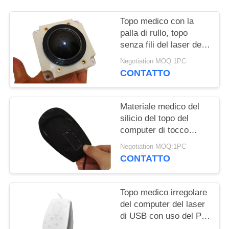
Topo medico con la
palla di rullo, topo
senza fili del laser del
computer del computer
Negotiation MOQ:1PC
per l'attrezzatura di
CONTATTO
ultrasuono
Materiale medico del
silicio del topo del
computer di tocco
robusto con la
Negotiation MOQ:1PC
sigillatura della
CONTATTO
copertura di USB
Topo medico irregolare
del computer del laser
di USB con uso del PC
dell'ospedale del rotolo