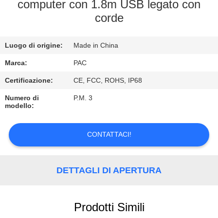
CONTROLLO
computer con 1.8m USB legato con
corde
DI
QUALITÀ
Luogo di origine:
Made in China
CONTATTICI
Marca:
PAC
Certificazione:
CE, FCC, ROHS, IP68
RICHIEDA
Numero di
P.M. 3
modello:
UNA
CITAZIONE
CONTATTACI!
DETTAGLI DI APERTURA
Prodotti Simili